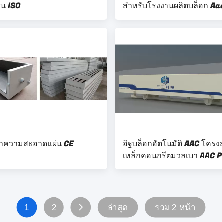
น ISO
สำหรับโรงงานผลิตบล็อก Aa
งทำความสะอาดแผ่น CE
อิฐบล็อกอัตโนมัติ AAC โครง
เหล็กคอนกรีตมวลเบา AAC P
Mold
1
2
ล่าสุด
รวม 2 หน้า